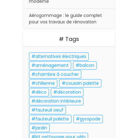
moderne
Aérogommage : le guide complet
pour vos travaux de rénovation
# Tags
alternatives électriques
aménagement
balcon
chambre à coucher
chilienne
coussin palette
déco
décoration
décoration intérieure
fauteuil oeuf
fauteuil palette
gyropode
jardin
kit nettoyage pour vélo