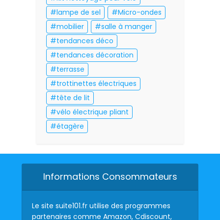
lampe de sel
Micro-ondes
mobilier
salle à manger
tendances déco
tendances décoration
terrasse
trottinettes électriques
tête de lit
vélo électrique pliant
étagère
Informations Consommateurs
Le site suite101.fr utilise des programmes
partenaires comme Amazon, Cdiscount,