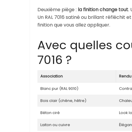
Deuxième piège :
la finition change tout
.
Un RAL 7016 satiné ou brillant réfléchit e
finition que vous allez appliquer.
Avec quelles co
7016 ?
Association
Rendu
Blanc pur (RAL 9010)
Contra
Bois clair (chêne, hêtre)
Chaleu
Béton ciré
Look l
Laiton ou cuivre
Élégan