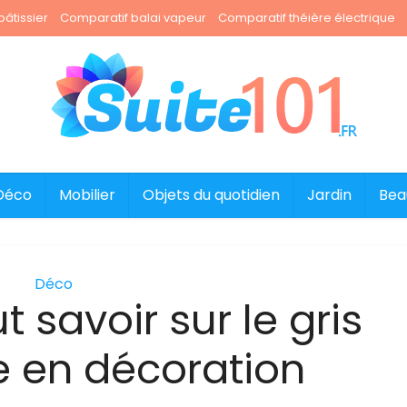
âtissier
Comparatif balai vapeur
Comparatif théière électrique
Déco
Mobilier
Objets du quotidien
Jardin
Bea
Déco
t savoir sur le gris
e en décoration