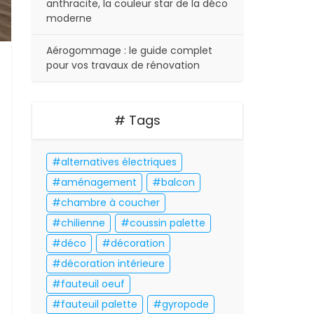
anthracite, la couleur star de la déco
moderne
Aérogommage : le guide complet
pour vos travaux de rénovation
# Tags
alternatives électriques
aménagement
balcon
chambre à coucher
chilienne
coussin palette
déco
décoration
décoration intérieure
fauteuil oeuf
fauteuil palette
gyropode