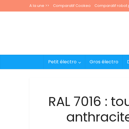
A la une >>
Comparatif Cookeo
Comparatif robot p
Petit électro
Gros électro
RAL 7016 : tou
anthracit