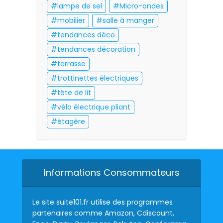
lampe de sel
Micro-ondes
mobilier
salle à manger
tendances déco
tendances décoration
terrasse
trottinettes électriques
tête de lit
vélo électrique pliant
étagère
Informations Consommateurs
Le site suite101.fr utilise des programmes
partenaires comme Amazon, Cdiscount,