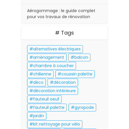
Aérogommage : le guide complet
pour vos travaux de rénovation
# Tags
alternatives électriques
aménagement
balcon
chambre à coucher
chilienne
coussin palette
déco
décoration
décoration intérieure
fauteuil oeuf
fauteuil palette
gyropode
jardin
kit nettoyage pour vélo