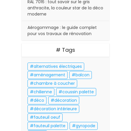
RAL 7016 : tout savoir sur le gris
anthracite, la couleur star de la déco
moderne
Aérogommage : le guide complet
pour vos travaux de rénovation
# Tags
alternatives électriques
aménagement
balcon
chambre à coucher
chilienne
coussin palette
déco
décoration
décoration intérieure
fauteuil oeuf
fauteuil palette
gyropode