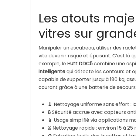
Les atouts maje
vitres sur grand
Manipuler un escabeau, utiliser des racle
vite devenir risqué et épuisant. C’est là q
exemple, le
Hutt DDC5
combine une aspi
intelligente
qui détecte les contours et o
capable de supporter jusqu’à 180 kg, ass
courant grâce à une batterie de secours
🧹 Nettoyage uniforme sans effort : i
🔒 Sécurité accrue avec capteurs ant
📱 Usage simplifié via applications
⏳ Nettoyage rapide : environ 15 à 25
♻️ Entretien facile des lingettes et