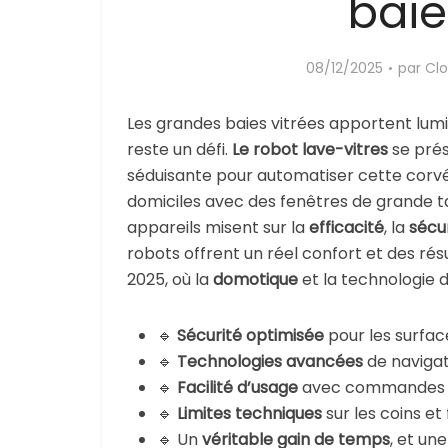
baie
08/12/2025
par
Clo
Les grandes baies vitrées apportent lumiè
reste un défi.
Le robot lave-vitres
se prés
séduisante pour automatiser cette corvé
domiciles avec des fenêtres de grande tai
appareils misent sur la
efficacité
, la
sécu
robots offrent un réel confort et des ré
2025, où la
domotique
et la technologie 
🔹
Sécurité optimisée
pour les surfac
🔹
Technologies avancées
de navigat
🔹
Facilité d’usage
avec commandes à 
🔹
Limites techniques
sur les coins et
🔹 Un
véritable gain de temps
, et un