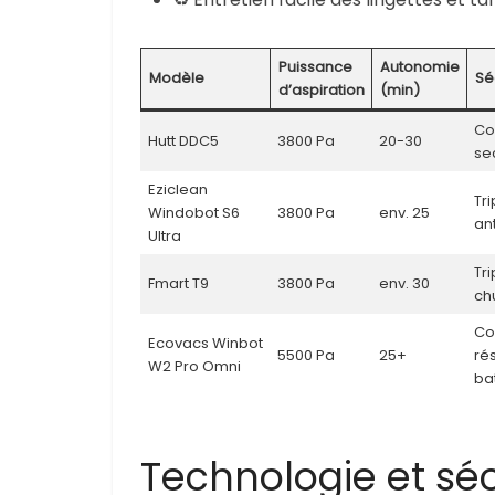
Puissance
Autonomie
Modèle
Sé
d’aspiration
(min)
Co
Hutt DDC5
3800 Pa
20-30
se
Eziclean
Tri
Windobot S6
3800 Pa
env. 25
an
Ultra
Tri
Fmart T9
3800 Pa
env. 30
ch
Co
Ecovacs Winbot
5500 Pa
25+
ré
W2 Pro Omni
bat
Technologie et sécu