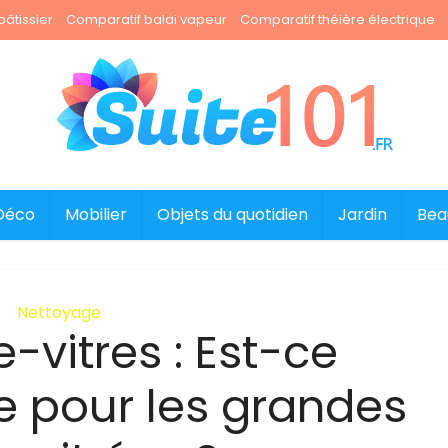
âtissier
Comparatif balai vapeur
Comparatif théière électrique
Déco
Mobilier
Objets du quotidien
Jardin
Bea
Nettoyage
-vitres : Est-ce
le pour les grandes