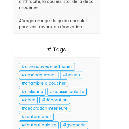
anthracite, la couleur star de la déco
moderne
Aérogommage : le guide complet
pour vos travaux de rénovation
# Tags
alternatives électriques
aménagement
balcon
chambre à coucher
chilienne
coussin palette
déco
décoration
décoration intérieure
fauteuil oeuf
fauteuil palette
gyropode