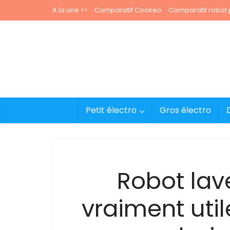
A la une >>
Comparatif Cookeo
Comparatif robot p
Petit électro
Gros électro
Robot lave
vraiment uti