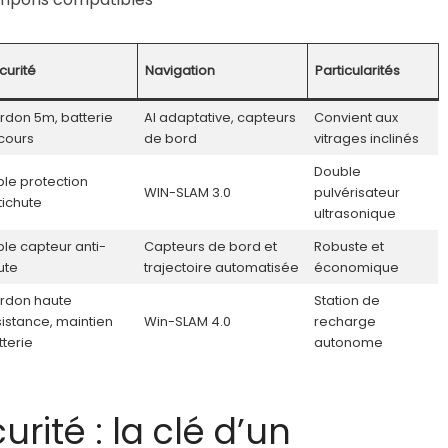
curité
Navigation
Particularités
rdon 5m, batterie
AI adaptative, capteurs
Convient aux
cours
de bord
vitrages inclinés
Double
ple protection
WIN-SLAM 3.0
pulvérisateur
tichute
ultrasonique
ple capteur anti-
Capteurs de bord et
Robuste et
ute
trajectoire automatisée
économique
rdon haute
Station de
sistance, maintien
Win-SLAM 4.0
recharge
terie
autonome
rité : la clé d’un