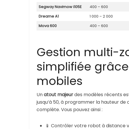
Segway Navimow i105E
400 – 600
Dreame A1
1 000 – 2 000
Mova 600
400 – 600
Gestion multi-zo
simplifiée grâce
mobiles
Un
atout majeur
des modèles récents est 
jusqu’à 50, à programmer la hauteur de co
complète. Vous pouvez ainsi :
📱 Contrôler votre robot à distance 