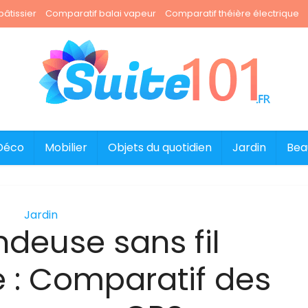
âtissier
Comparatif balai vapeur
Comparatif théière électrique
Déco
Mobilier
Objets du quotidien
Jardin
Bea
Jardin
ndeuse sans fil
e : Comparatif des