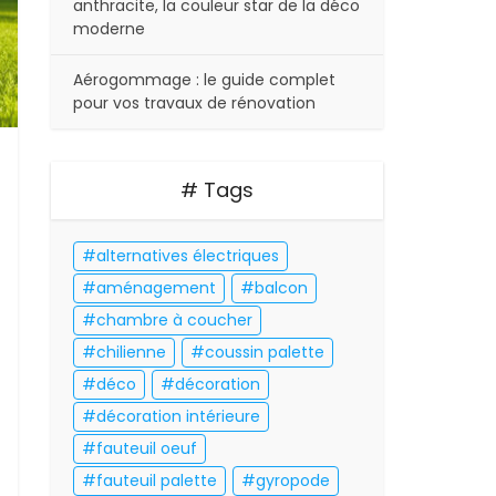
anthracite, la couleur star de la déco
moderne
Aérogommage : le guide complet
pour vos travaux de rénovation
# Tags
alternatives électriques
aménagement
balcon
chambre à coucher
chilienne
coussin palette
déco
décoration
décoration intérieure
fauteuil oeuf
fauteuil palette
gyropode