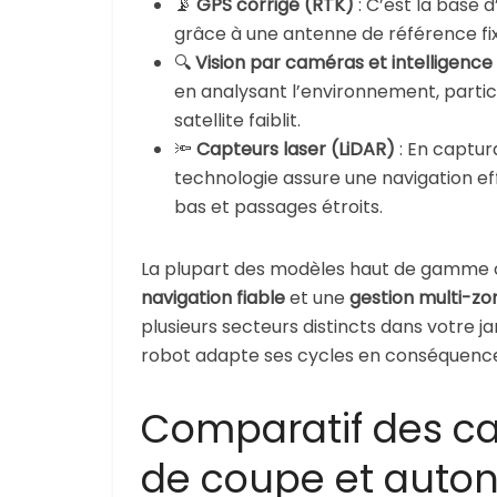
📡
GPS corrigé (RTK)
: C’est la base 
grâce à une antenne de référence fi
🔍
Vision par caméras et intelligence a
en analysant l’environnement, particu
satellite faiblit.
🔦
Capteurs laser (LiDAR)
: En captur
technologie assure une navigation ef
bas et passages étroits.
La plupart des modèles haut de gamme c
navigation fiable
et une
gestion multi-zo
plusieurs secteurs distincts dans votre j
robot adapte ses cycles en conséquenc
Comparatif des cap
de coupe et auto