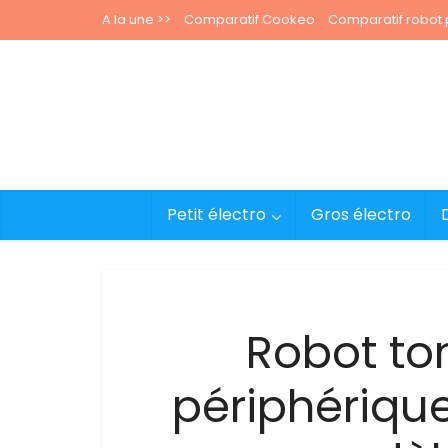
A la une >>
Comparatif Cookeo
Comparatif robot p
Petit électro
Gros électro
Robot to
périphériqu