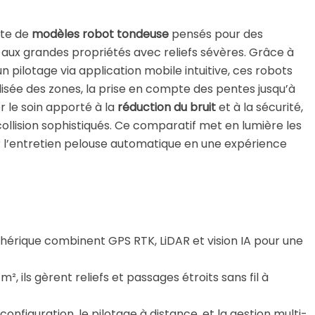
tte de
modèles robot tondeuse
pensés pour des
 aux grandes propriétés avec reliefs sévères. Grâce à
 pilotage via application mobile intuitive, ces robots
lisée des zones, la prise en compte des pentes jusqu’à
r le soin apporté à la
réduction du bruit
et à la sécurité,
collision sophistiqués. Ce comparatif met en lumière les
 l’entretien pelouse automatique en une expérience
phérique combinent GPS RTK, LiDAR et vision IA pour une
², ils gèrent reliefs et passages étroits sans fil à
configuration, le pilotage à distance, et la gestion multi-