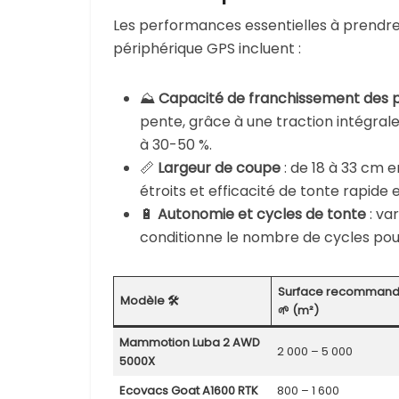
Les performances essentielles à prendre
périphérique GPS incluent :
⛰️
Capacité de franchissement des 
pente, grâce à une traction intégrale
à 30-50 %.
📏
Largeur de coupe
: de 18 à 33 cm e
étroits et efficacité de tonte rapide es
🔋
Autonomie et cycles de tonte
: va
conditionne le nombre de cycles pour
Surface recomman
Modèle 🛠️
🌱 (m²)
Mammotion Luba 2 AWD
2 000 – 5 000
5000X
Ecovacs Goat A1600 RTK
800 – 1 600