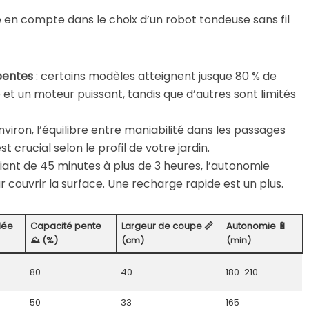
 en compte dans le choix d’un robot tondeuse sans fil
pentes
: certains modèles atteignent jusque 80 % de
 et un moteur puissant, tandis que d’autres sont limités
nviron, l’équilibre entre maniabilité dans les passages
t crucial selon le profil de votre jardin.
riant de 45 minutes à plus de 3 heures, l’autonomie
 couvrir la surface. Une recharge rapide est un plus.
dée
Capacité pente
Largeur de coupe 📏
Autonomie 🔋
⛰️ (%)
(cm)
(min)
80
40
180-210
50
33
165