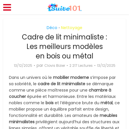
Déco
Nettoyage
•
Cadre de lit minimaliste :
Les meilleurs modèles
en bois ou métal
par
13/12/2025
Clovis Bizier
2 217 Lectures
13/12/2025
Dans un univers où le
mobilier moderne
s’impose par
sa sobriété, le
cadre de lit minimaliste
se démarque
comme une pièce maîtresse pour une
chambre à
coucher
épurée et harmonieuse. Entre les matériaux
nobles comme le
bois
et l’élégance brute du
métal
, ce
mobilier propose un équilibre parfait entre design,
fonctionnalité et durabilité. Les amateurs de
meubles
minimalistes
privilégient aujourd’hui des structures aux
lignes simples, offrant un véritable souffle de liberté et