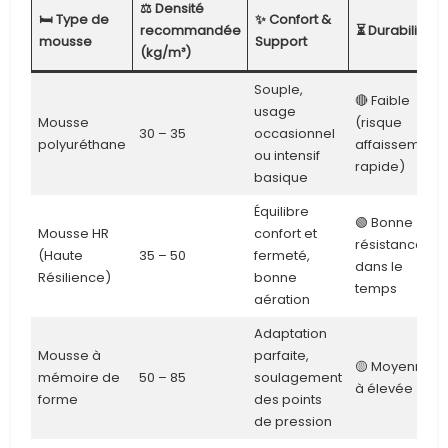
⚖️ Densité
🛏️ Type de
✨ Confort &
recommandée
⏳ Durabilité
mousse
Support
(kg/m³)
Souple,
🔴 Faible
usage
Mousse
(risque
30 – 35
occasionnel
polyuréthane
affaissement
ou intensif
rapide)
basique
Équilibre
🟢 Bonne
Mousse HR
confort et
résistance
(Haute
35 – 50
fermeté,
dans le
Résilience)
bonne
temps
aération
Adaptation
Mousse à
parfaite,
🟡 Moyenne
mémoire de
50 – 85
soulagement
à élevée
forme
des points
de pression