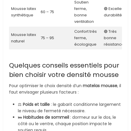
Soutien
Mousse latex
ferme,
🟢 Excellente
60 – 75
synthétique
bonne
durabilité
ventilation
Confort très
🟢 Très
Mousse latex
75 – 95
ferme,
bonne
naturel
écologique
résistance
Quelques conseils essentiels pour
bien choisir votre densité mousse
Pour optimiser le choix densité d’un
matelas mousse
, il
faut envisager plusieurs facteurs :
⚖️
Poids et taille
: le gabarit conditionne largement
le niveau de fermeté nécessaire.
🛌
Habitudes de sommeil
: dormeur sur le dos, le
côté ou le ventre, chaque position impacte le
soutien requis.