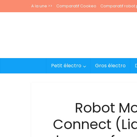
A la une >>
Comparatif Cookeo
Comparatif robot p
Petit électro
Gros électro
Robot Mo
Connect (Lid