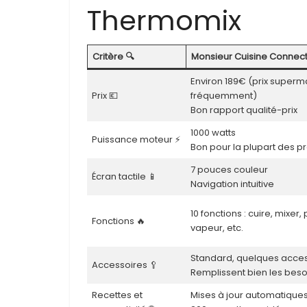
Thermomix
Critère 🔍
Monsieur Cuisine Connect 
Environ 189€ (prix super
Prix 💶
fréquemment)
Bon rapport qualité-prix
1000 watts
Puissance moteur ⚡
Bon pour la plupart des p
7 pouces couleur
Écran tactile 📱
Navigation intuitive
10 fonctions : cuire, mixer, 
Fonctions 🔥
vapeur, etc.
Standard, quelques acces
Accessoires 🥄
Remplissent bien les beso
Recettes et
Mises à jour automatique