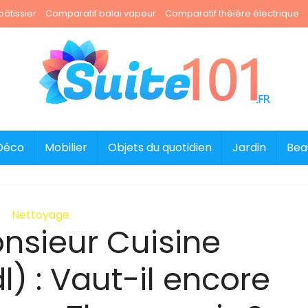
âtissier
Comparatif balai vapeur
Comparatif théière électrique
Déco
Mobilier
Objets du quotidien
Jardin
Bea
Nettoyage
nsieur Cuisine
l) : Vaut-il encore