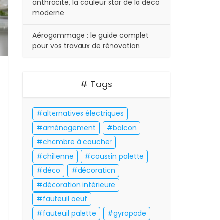
anthracite, la couleur star de la déco
moderne
Aérogommage : le guide complet
pour vos travaux de rénovation
# Tags
alternatives électriques
aménagement
balcon
chambre à coucher
chilienne
coussin palette
déco
décoration
décoration intérieure
fauteuil oeuf
fauteuil palette
gyropode