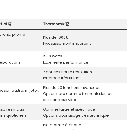
Lidl 🛒
Thermomix 🏆
marché, promo
Plus de 1000€
Investissement important
1500 watts
réparations
Excellente performance
7 pouces haute résolution
Interface très fluide
Plus de 20 fonctions avancées
peser, battre, mijoter,
Options pro comme fermentation ou
cuisson sous vide
soires inclus
Gamme large et spécifique
ins quotidiens
Options pour usage très technique
s
Plateforme étendue