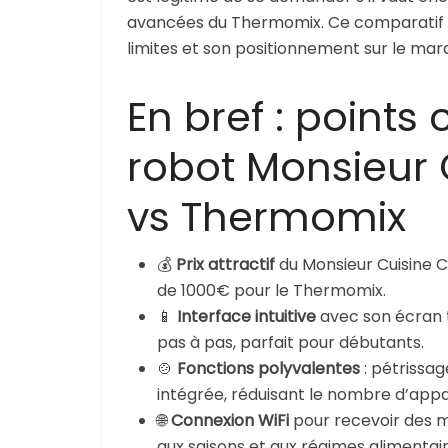
avancées du Thermomix. Ce comparatif vous
limites et son positionnement sur le mar
En bref : points 
robot Monsieur 
vs Thermomix
💰
Prix attractif
du Monsieur Cuisine C
de 1000€ pour le Thermomix.
📱
Interface intuitive
avec son écran ta
pas à pas, parfait pour débutants.
🍲
Fonctions polyvalentes
: pétrissag
intégrée, réduisant le nombre d’appar
🌐
Connexion WiFi
pour recevoir des m
aux saisons et aux régimes alimentair