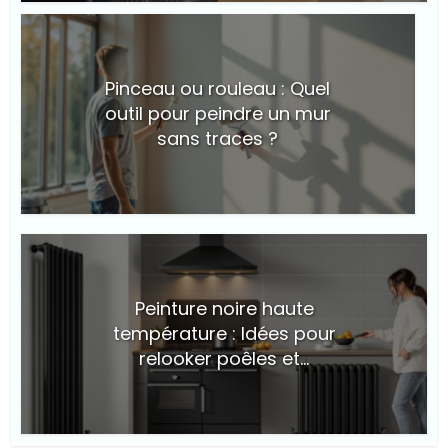
© Suite101
Pinceau ou rouleau : Quel
outil pour peindre un mur
sans traces ?
© Suite101
Peinture noire haute
température : Idées pour
relooker poêles et...