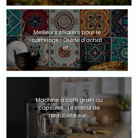
© Suite101
Meilleurs stickers pour le
carrelage : Guide d’achat
et...
© Suite101
Machine à café grain ou
capsules : Le calcul de
rentabilité sur...