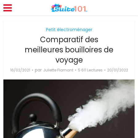
Petit électroménager
Comparatif des
meilleures bouilloires de
voyage
par
16/02/2021
Juliette Flamant
5 611 Lectures
20/01/2022