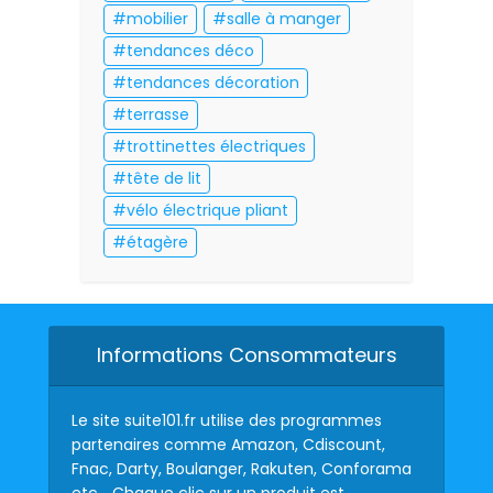
mobilier
salle à manger
tendances déco
tendances décoration
terrasse
trottinettes électriques
tête de lit
vélo électrique pliant
étagère
Informations Consommateurs
Le site suite101.fr utilise des programmes
partenaires comme Amazon, Cdiscount,
Fnac, Darty, Boulanger, Rakuten, Conforama