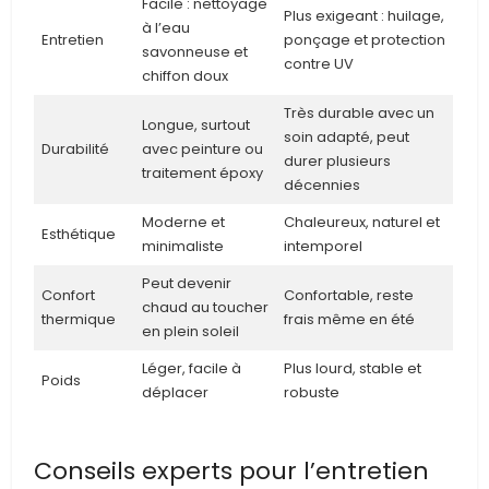
Facile : nettoyage
Plus exigeant : huilage,
à l’eau
Entretien
ponçage et protection
savonneuse et
contre UV
chiffon doux
Très durable avec un
Longue, surtout
soin adapté, peut
Durabilité
avec peinture ou
durer plusieurs
traitement époxy
décennies
Moderne et
Chaleureux, naturel et
Esthétique
minimaliste
intemporel
Peut devenir
Confort
Confortable, reste
chaud au toucher
thermique
frais même en été
en plein soleil
Léger, facile à
Plus lourd, stable et
Poids
déplacer
robuste
Conseils experts pour l’entretien