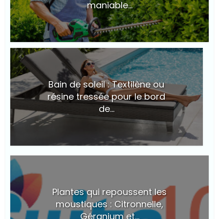
maniable...
© Suite101
Bain de soleil : Textilène ou
résine tressée pour le bord
de...
© Suite101
Plantes qui repoussent les
moustiques : Citronnelle,
Géranium et...