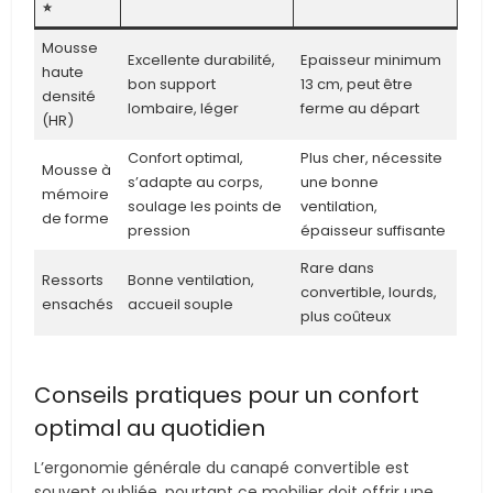
⭐︎
Mousse
Excellente durabilité,
Epaisseur minimum
haute
bon support
13 cm, peut être
densité
lombaire, léger
ferme au départ
(HR)
Confort optimal,
Plus cher, nécessite
Mousse à
s’adapte au corps,
une bonne
mémoire
soulage les points de
ventilation,
de forme
pression
épaisseur suffisante
Rare dans
Ressorts
Bonne ventilation,
convertible, lourds,
ensachés
accueil souple
plus coûteux
Conseils pratiques pour un confort
optimal au quotidien
L’ergonomie générale du canapé convertible est
souvent oubliée, pourtant ce mobilier doit offrir une