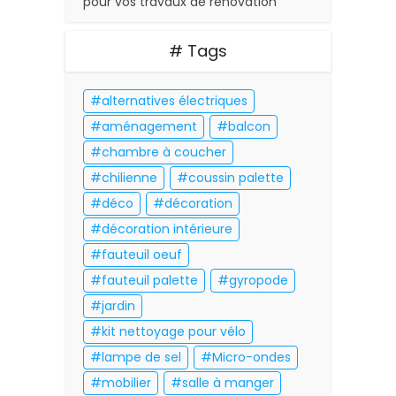
pour vos travaux de rénovation
# Tags
alternatives électriques
aménagement
balcon
chambre à coucher
chilienne
coussin palette
déco
décoration
décoration intérieure
fauteuil oeuf
fauteuil palette
gyropode
jardin
kit nettoyage pour vélo
lampe de sel
Micro-ondes
mobilier
salle à manger