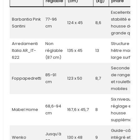
réglable
(cm)
(kg)
phare
Excellente
Barbantia Pink
77-96
stabilité et
124 x 45
8,6
Santini
cm
housse de
grande qualit
Arredamenti
Non
Structure en
Italia AR_IT-
réglable
135 x 45
13
hêtre massif,
622
(87 cm)
large surface
Seconde tabl
85-91
de rangemen
Foppapedretti
123 x 50
8,7
cm
et roulettes
mobiles
Six niveaux de
68,6-94
réglage et
Mabel Home
167,6 x 45,7
8
cm
housse
supplémentai
Guide-câble
Jusqu’à
Wenko
130 x 48
9
intégré et pris